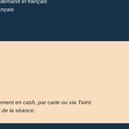
allemand et français
ançais
iement en cash, par carte ou via Twint.
t de la séance.