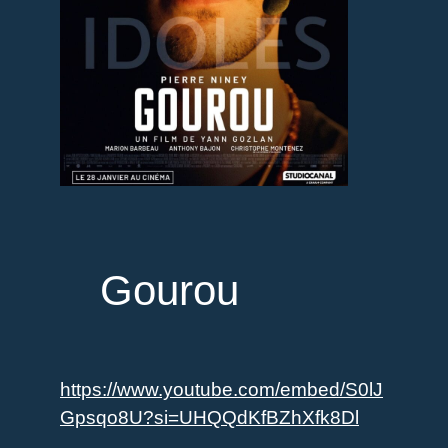
Gourou
https://www.youtube.com/embed/S0lJ
Gpsqo8U?si=UHQQdKfBZhXfk8Dl